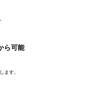
。
から可能
します。