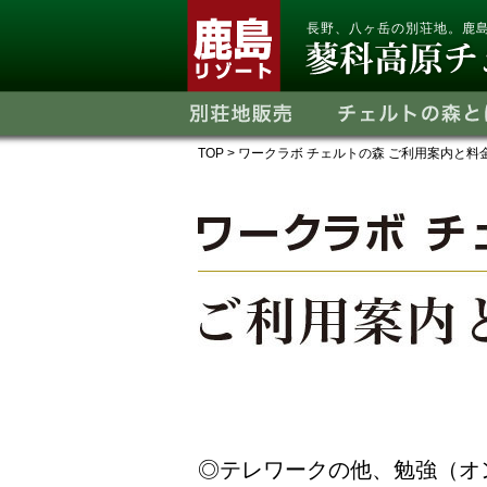
長野、八ヶ岳の別荘地。鹿
TOP
> ワークラボ チェルトの森 ご利用案内と料
◎テレワークの他、勉強（オ